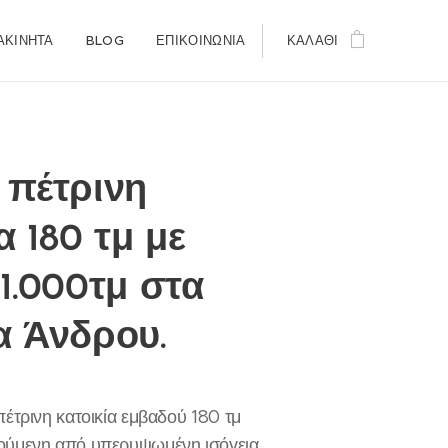
ΑΚΊΝΗΤΑ
BLOG
ΕΠΙΚΟΙΝΩΝΊΑ
ΚΑΛΆΘΙ
 πέτρινη
α 180 τμ με
1.000τμ στα
α Άνδρου.
πέτρινη κατοικία εμβαδού 180 τμ
ούμενη από υπερυψωμένη ισόγεια