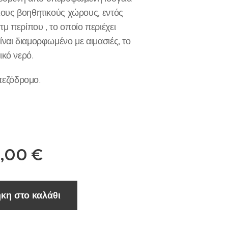
ειους βοηθητικούς χώρους, εντός
τμ περίπου , το οποίο περιέχει
είναι διαμορφωμένο με αιμασιές, το
ικό νερό.
εζόδρομο.
,00
€
κη στο καλάθι