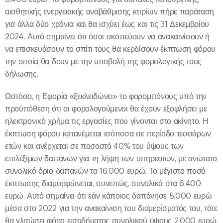
αισθητικής ενεργειακής αναβάθμισης κτιρίων πήρε παράταση
για άλλα δύο χρόνια και θα ισχύει έως και τις 31 Δεκεμβρίου
2024. Αυτό σημαίνει ότι όσοι σκοπεύουν να ανακαινίσουν ή
να επισκευάσουν το σπίτι τους θα κερδίσουν έκπτωση φόρου
την οποία θα δουν με την υποβολή της φορολογικής τους
δήλωσης.
Ωστόσο, η Εφορία «ξεκλειδώνει» το φορομπόνους υπό την
προϋπόθεση ότι οι φορολογούμενοι θα έχουν εξοφλήσει με
ηλεκτρονικό χρήμα τις εργασίες που γίνονται στο ακίνητο. Η
έκπτωση φόρου κατανέμεται ισόποσα σε περίοδο τεσσάρων
ετών και ανέρχεται σε ποσοστό 40% του ύψους των
επιλέξιμων δαπανών για τη λήψη των υπηρεσιών, με ανώτατο
συνολικό όριο δαπανών τα 16.000 ευρώ. Το μέγιστο ποσό
έκπτωσης διαμορφώνεται, συνεπώς, συνολικά στα 6.400
ευρώ. Αυτό σημαίνει ότι εάν κάποιος δαπάνησε 5.000 ευρώ
μέσα στο 2022 για την ανακαίνιση του διαμερίσματός του, τότε
θα γλιτώσει φόρο εισοδήματος συνολικού ύψους 2.000 ευρώ,